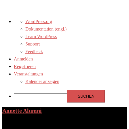
Über
WordPress.org
WordPress
Dokumentation (engl.)
Learn WordPress
Support
Feedback
Anmelden
Registrieren
Veranstaltungen
Kalender anzeigen
Suchen
Annette Alumni
Zum
Inhalt
das Ehemaligen-Netzwerk des Annette-Gymnasiums
springen